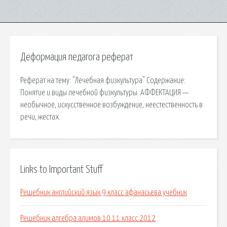
Деформация педагога реферат
Реферат на тему: "Лечебная физкультура" Содержание:
Понятие и виды лечебной физкультуры. АФФЕКТАЦИЯ —
необычное, искусственное возбуждение, не­естественность в
речи, жестах.
Links to Important Stuff
Решебник английский язык 9 класс афанасьева учебник
Решебник алгебра алимов 10 11 класс 2012