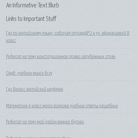
An Informative Text Blurb
Links to Important Stuff
Гдз по английскому языку .рабочая тетрадь№2 к уч. афанасьевой 8
класс
Реферат на тему конституционное право зарубежных стран
Одкб: учебник минск бгэу
Гдз 8класс английский кауфман
Математика 4 класс моро волкова учебник ответы решебник
Реферат на тему мой район южное бутово