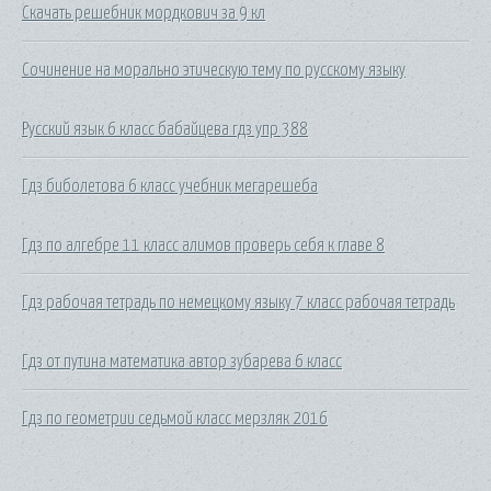
Скачать решебник мордкович за 9 кл
Сочинение на морально этическую тему по русскому языку
Русский язык 6 класс бабайцева гдз упр 388
Гдз биболетова 6 класс учебник мегарешеба
Гдз по алгебре 11 класс алимов проверь себя к главе 8
Гдз рабочая тетрадь по немецкому языку 7 класс рабочая тетрадь
Гдз от путина математика автор зубарева 6 класс
Гдз по геометрии седьмой класс мерзляк 2016