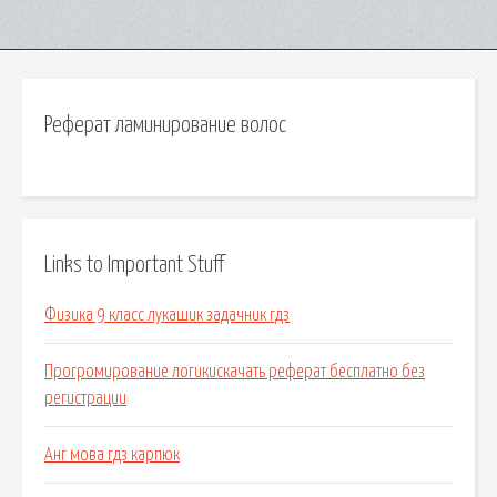
Реферат ламинирование волос
Links to Important Stuff
Физика 9 класс лукашик задачник гдз
Прогромирование логикискачать реферат бесплатно без
регистрации
Анг мова гдз карпюк