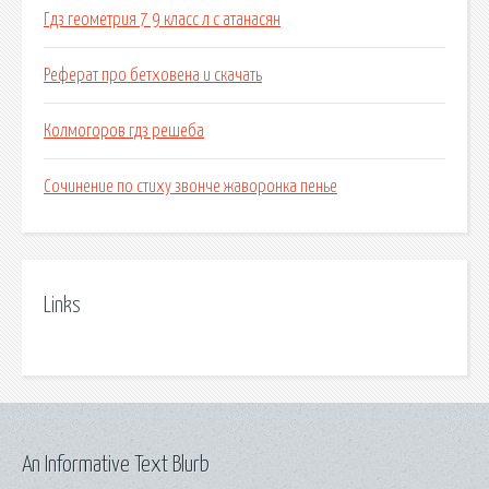
Гдз геометрия 7 9 класс л с атанасян
Реферат про бетховена и скачать
Колмогоров гдз решеба
Сочинение по стиху звонче жаворонка пенье
Links
An Informative Text Blurb