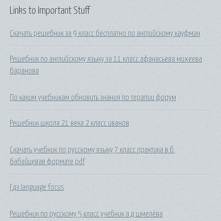
Links to Important Stuff
Скачать решебник за 9 класс бесплатно по английскому кауфман
Решебник по английскому языку за 11 класс афанасьева михеева
баранова
По каким учебникам обновить знания по терапии форум
Решебник школа 21 века 2 класс иванов
Скачать учебник по русскому языку 7 класс практика в.б.
бабайцевав формате pdf
Гдз language focus
Решебник по русскому 5 класс учебник а д шмелёва