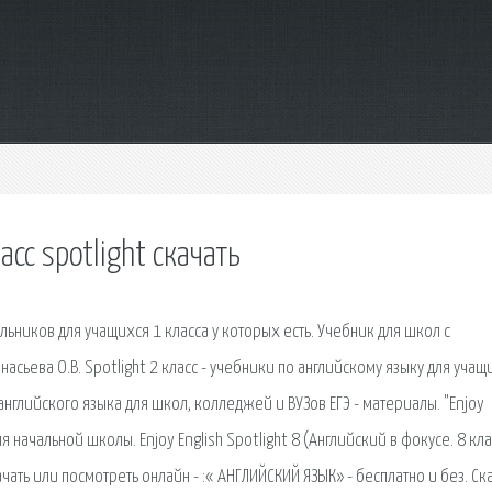
сс spotlight скачать
льников для учащихся 1 класса у которых есть. Учебник для школ с
насьева О.В. Spotlight 2 класс - учебники по английскому языку для учащ
английского языка для школ, колледжей и ВУЗов ЕГЭ - материалы. "Enjoy
ля начальной школы. Enjoy English Spotlight 8 (Английский в фокусе. 8 кла
ачать или посмотреть онлайн - :« АНГЛИЙСКИЙ ЯЗЫК» - бесплатно и без. Ск