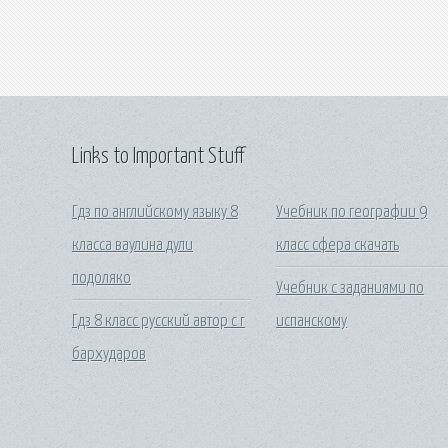
Links to Important Stuff
Гдз по английскому языку 8
Учебник по географии 9
класса ваулина дули
класс сфера скачать
подоляко
Учебник с заданиями по
Гдз 8 класс русский автор с г
испанскому
бархударов