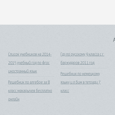
A
Список учебников на 2014-
Гдз по русскому 9 класса с.г.
2015 учебный год по фгос
бархударов 2011 год
иностранный язык
Решебник по немецкому
Решебник по алгебре за 8
языку и.л.бим в тетради 7
класс макарычев бесплатно
класс
онлайн