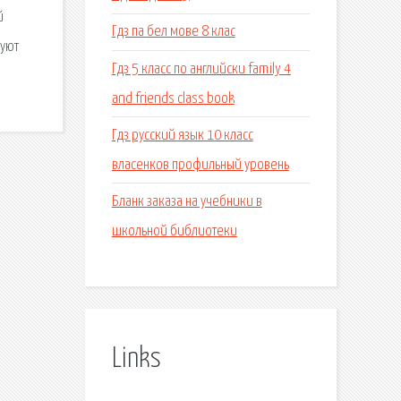
й
Гдз па бел мове 8 клас
вуют
Гдз 5 класс по английски family 4
and friends class book
Гдз русский язык 10 класс
власенков профильный уровень
Бланк заказа на учебники в
школьной библиотеки
Links