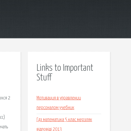
Links to Important
Stuff
ихся 2
Мотивация в управлении
персоналом учебник
сс)
Гдз математика 5 клас мерзляк
ачать
відповіді 2013