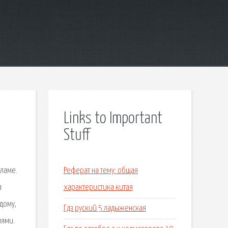
Links to Important
Stuff
кламе.
Реферат на тему: общая
а
характеристика китая
дому,
Гдз руский 5 ладыженская
иями.