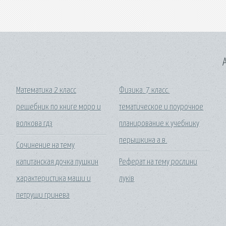
A
Математика 2 класс
Физика. 7 класс.
решебник по книге моро и
тематическое и поурочное
волкова гдз
планирование к учебнику
перышкина а.в.
Сочинение на тему
капитанская дочка пушкин
Реферат на тему рослини
характеристика маши и
луків
петруши гринева