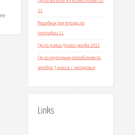
Гдз по алгебре а н колмогорова 10-
11
ате
Решебник для тетради по
географии 11
Гдз по химии 9 класс дрофа 2011
Гдз по поурочным разработкам по
алгебре 7 класса. г. мордкович
Links