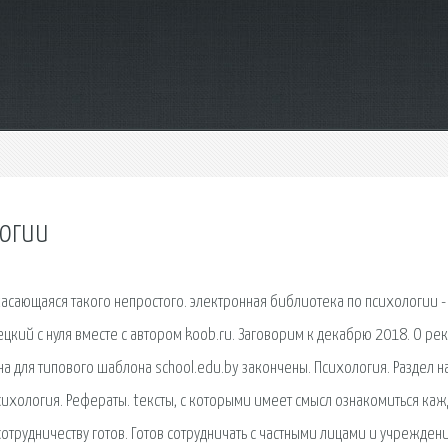
огии
касающаяся такого непростого. электронная библиотека по психологии -
мецкий с нуля вместе с автором koob.ru. Заговорим к декабрю 2018. О ре
на для типового шаблона school.edu.by закончены. Психология. Раздел н
 Психология. Рефераты. tексты, с которыми имеет смысл ознакомиться каж
сотрудничеству готов. Готов сотрудничать с частными лицами и учрежден