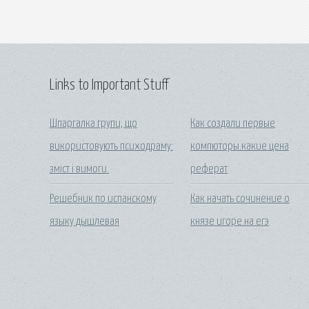
Links to Important Stuff
Шпаргалка групи, що
Как создали первые
використовують психодраму:
компюторы.какие цена
зміст і вимоги.
реферат
Решебник по испанскому
Как начать сочинение о
языку дышлевая
князе игоре на егэ