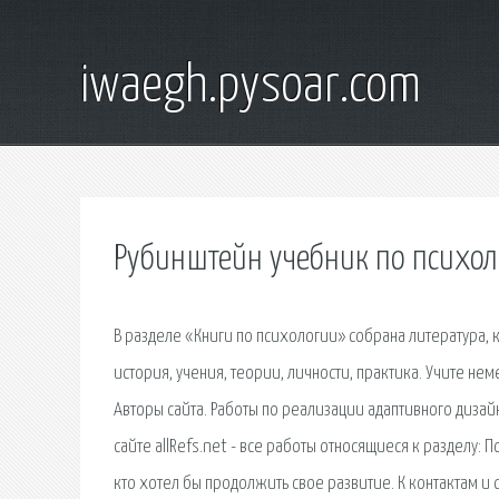
iwaegh.pysoar.com
Рубинштейн учебник по психол
В разделе «Книги по психологии» собрана литература, 
история, учения, теории, личности, практика. Учите не
Авторы сайта. Работы по реализации адаптивного дизай
сайте allRefs.net - все работы относящиеся к разделу:
кто хотел бы продолжить свое развитие. К контактам и 