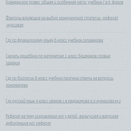
Гражданское право: общая и особенная части: учебник / а.п. фоков
Факторы влияющие на выбор конкурентной стратегии -реферат
-курсовая
Гдз по французскому языку 6 класс учебник селиванова
Скачать решебник по математике 1 класс башмаков гоовые
задания
Гдз по биологии 6 класс учебник пасечник ответы на вопросы
пономарева
Гдз русский язык 4 класс иванов с.в евдокимова а.о кузнецова м.и
Реферат на тему искривление ног у детей -вальгусная и варусная
деформация ног реферат