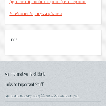
Дидактический решебник по физике 9 класс перышкин
Решебник по сборнику м а кубышева
Links
An Informative Text Blurb
Links to Important Stuff
Гдз по английскому языку 11 класс биболетова путин