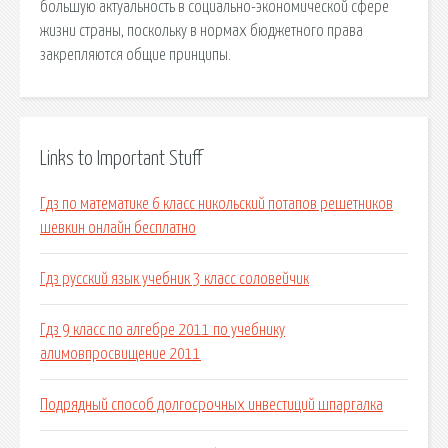
большую актуальность в социально-экономической сфере
жизни страны, поскольку в нормах бюджетного права
закрепляются общие принципы.
Links to Important Stuff
Гдз по математике 6 класс никольский потапов решетников
шевкин онлайн бесплатно
Гдз русский язык учебник 3 класс соловейчик
Гдз 9 класс по алгебре 2011 по учебнику
алимовпросвищение 2011
Подрядный способ долгосрочных инвестиций шпаргалка