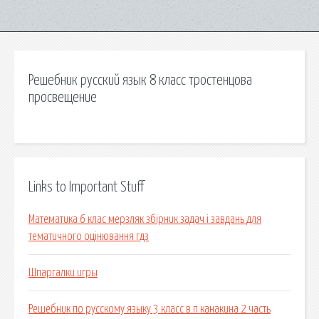
Решебник русский язык 8 класс тростенцова
просвещение
Links to Important Stuff
Математика 6 клас мерзляк збірник задач і завдань для
тематичного оцінювання гдз
Шпаргалки игры
Решебник по русскому языку 3 класс в.п канакина 2 часть