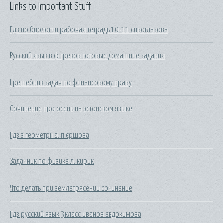
Links to Important Stuff
Гдз по биологии рабочая тетрадь 10-11 сивоглазова
Русский язык в ф греков готовые домашние задания
I решебник задач по финансовому праву
Сочинение про осень на эстонском языке
Гдз з геометрії а. п.єршова
Задачник по физике л. кирик
Что делать при землетрясении сочинение
Гдз русский язык 3класс иванов евдокимова