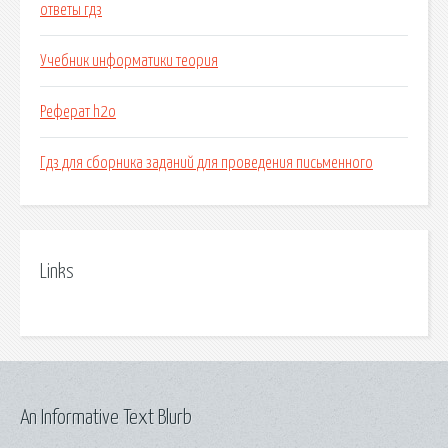
ответы гдз
Учебник информатики теория
Реферат h2o
Гдз для сборника заданий для проведения письменного
Links
An Informative Text Blurb