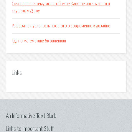
Сочинение на тему мое любимое 3анятие читать книги и
слушать му3ыку
Реферат актуальность простого в современном дизайне
Гдз по математике 6к виленкин
Links
An Informative Text Blurb
Links to Important Stuff