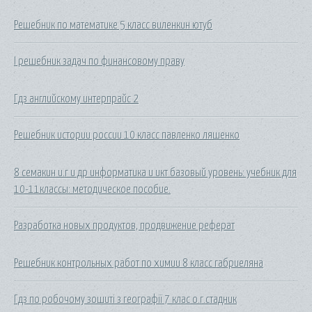
Решебник по математике 5 класс виленкин ютуб
I решебник задач по финансовому праву
Гдз английскому интерпрайс 2
Решебник истории россии 10 класс павленко ляшенко
8 семакин и.г и др информатика и икт базовый уровень: учебник для
10-11классы: методическое пособие.
Разработка новых продуктов, продвижение реферат
Решебник контрольных работ по химии 8 класс габриеляна
Гдз по робочому зошиті з географії 7 клас о.г.стадник