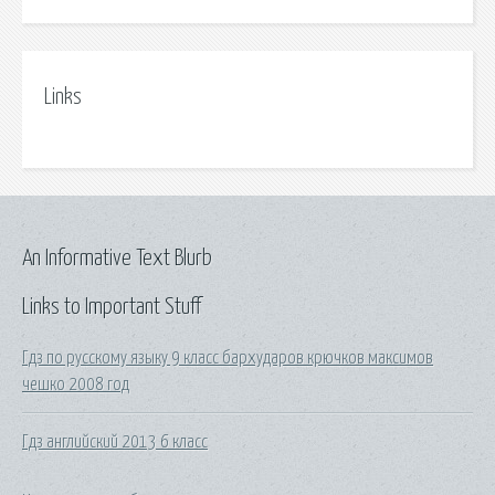
Links
An Informative Text Blurb
Links to Important Stuff
Гдз по русскому языку 9 класс бархударов крючков максимов
чешко 2008 год
Гдз английский 2013 6 класс