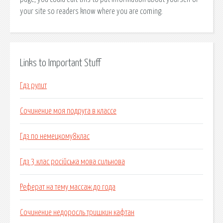
your site so readers know where you are coming.
Links to Important Stuff
Гдз рулит
Сочинение моя подруга в классе
Гдз по немецкому8клас
Гдз 3 клас російська мова сильнова
Реферат на тему массаж до года
Сочинение недоросль тришкин кафтан