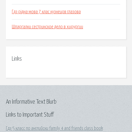
Гдз рідна мова 7 клас кузнецов глазова
Шпаргалки сестринское дело в хирургии
Links
An Informative Text Blurb
Links to Important Stuff
Гдз 5 класс по английски family 4 and friends class book