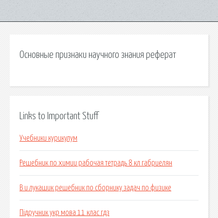
Основные признаки научного знания реферат
Links to Important Stuff
Учебники курикулум
Решебник по химии рабочая тетрадь 8 кл габриелян
В и лукашик решебник по сборнику задач по физике
Підручник укр мова 11 клас гдз