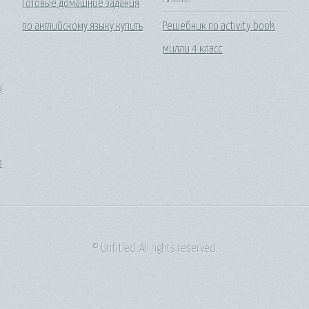
Готовые домашние задания
по английскому языку купить
Решебник по activity book
милли 4 класс
и
о
© Untitled. All rights reserved.