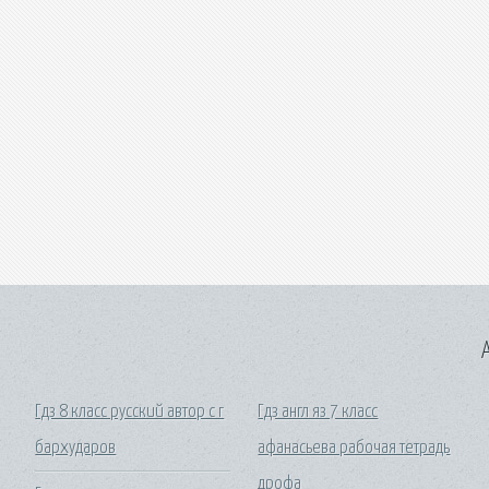
A
Гдз 8 класс русский автор с г
Гдз англ яз 7 класс
бархударов
афанасьева рабочая тетрадь
дрофа