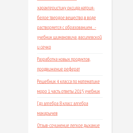
характеристику оксида натрия-
белое твердое вещество,в воде
растворяется с образованием...-
учебник шимановича ,василевской
и сечко
Разработка новых продуктов,
продвижение реферат
Решебник 4 класса по математике
моро 1 часть ответы 2015 учебник
Гдз алгебра 8 класс алгебра
макарычев
Отзыв-сочинение легкое дыхание