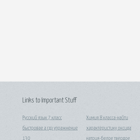
Links to Important Stuff
Русский язык 7 класс
Химия 8 класса-найти
быстровае а гдз упражнение
характеристику оксида
130
натрия-белое твердое