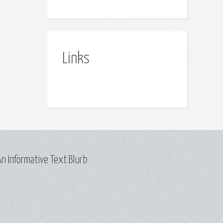
Links
n Informative Text Blurb