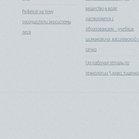
вещество,в воде
Реферат на тему
растворяется с
разрушители экосистемы
образованием...-учебник
леса
шимановича ,василевской 
сечко
Гдз рабочая тетрадь по
технологии 5 класс тищенк