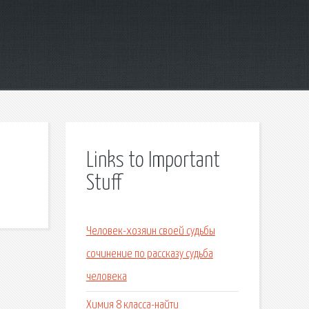
Links to Important
Stuff
Человек-хозяин своей судьбы
сочинение по рассказу судьба
человека
Химия 8 класса-найти