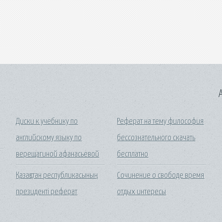
A
Диски к учебнику по
Реферат на тему философия
английскому языку по
бессознательного скачать
верещагиной афанасьевой
бесплатно
Қазақстан республикасының
Сочинение о свободе время
президенті реферат
отдых интересы