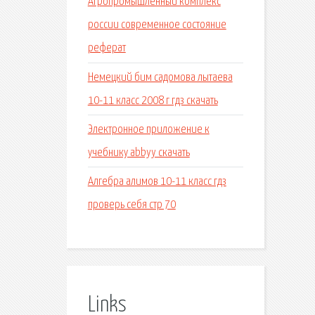
Агропромышленный комплекс
россии современное состояние
реферат
Немецкий бим садомова лытаева
10-11 класс 2008 г гдз скачать
Электронное приложение к
учебнику abbyy скачать
Алгебра алимов 10-11 класс гдз
проверь себя стр 70
Links