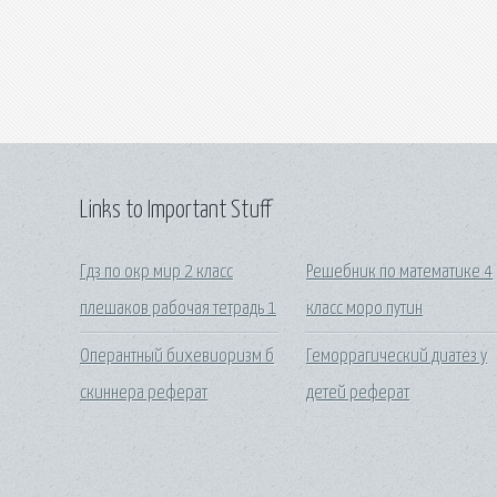
Links to Important Stuff
Гдз по окр мир 2 класс
Решебник по математике 4
плешаков рабочая тетрадь 1
класс моро путин
Оперантный бихевиоризм б
Геморрагический диатез у
скиннера реферат
детей реферат