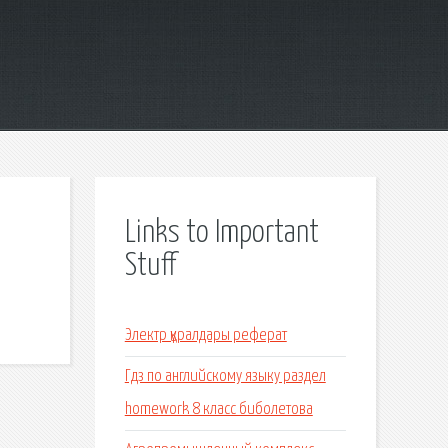
Links to Important
Stuff
Электр құралдары реферат
Гдз по английскому языку раздел
homework 8 класс биболетова