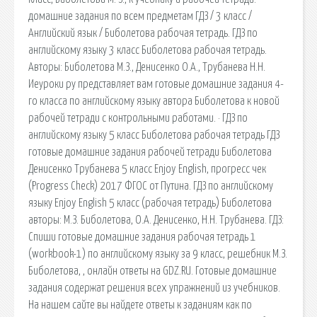
домашние задания по всем предметам ГДЗ / 3 класс /
Английский язык / Биболетова рабочая тетрадь. ГДЗ по
английскому языку 3 класс Биболетова рабочая тетрадь.
Авторы: Биболетова М.З., Денисенко О.А., Трубанева Н.Н.
Иеуроки ру представляет вам готовые домашние задания 4-
го класса по английскому языку автора Биболетова к новой
рабочей тетради с контрольными работами. · ГДЗ по
английскому языку 5 класс Биболетова рабочая тетрадь ГДЗ
готовые домашние задания рабочей тетради Биболетова
Денисенко Трубанева 5 класс Enjoy English, прогресс чек
(Progress Check) 2017 ФГОС от Путина. ГДЗ по английскому
языку Enjoy English 5 класс (рабочая тетрадь) Биболетова
авторы: М.З. Биболетова, О.А. Денисенко, Н.Н. Трубанева. ГДЗ:
Спиши готовые домашние задания рабочая тетрадь 1
(workbook-1) по английскому языку за 9 класс, решебник М.З.
Биболетова, , онлайн ответы на GDZ.RU. Готовые домашние
задания содержат решения всех упражнений из учебников.
На нашем сайте вы найдете ответы к заданиям как по