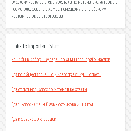
русскому языку и литературе, так и по математике, алгебре и
геометрии, физике и химии, немецкому и английскому
языкам, истории и географии.
Links to Important Stuff
Решебник к сборнику задач по химии гольбрайх маслов
Гдз по обществознанию 7 класс практикумы ответы
Гдз от путина 5 класс по математике ответы
Гдз 5 класс немецкий язык сотникова 2013 год
Гдз к физика 10 класс дик