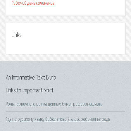
Рабочий день сочинение
Links
An Informative Text Blurb
Links to Important Stuff
Роль первичного рынка ценных бумаг реферат скачать
Гдз по русскому языку биболетова 3 класс рабочая тетрадь