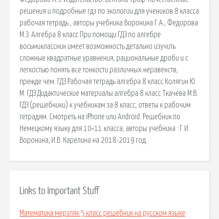
решения и подробные гдз по экологии для учеников 8 класса
рабочая тетрадь , авторы учебника:Воронина Г.А., Федорова
М.З. Алгебра 8 класс При помощи ГДЗ по алгебре
восьмиклассник имеет возможность детально изучить
сложные квадратные уравнения, рациональные дроби и с
легкостью понять все тонкости различных неравенств,
прежде чем. ГДЗ Рабочая тетрадь алгебра 8 класс Колягин Ю.
М. ГДЗ Дидактические материалы алгебра 8 класс Ткачёва М.В.
ГДЗ (решебники) к учебникам за 8 класс, ответы к рабочим
тетрадям. Смотреть на iPhone или Android. Решебник по
Немецкому языку для 10‐11 класса, авторы учебника : Г.И.
Воронина, И.В. Карелина на 2018-2019 год.
Links to Important Stuff
Математика мерзляк 5 класс решебник на русском языке