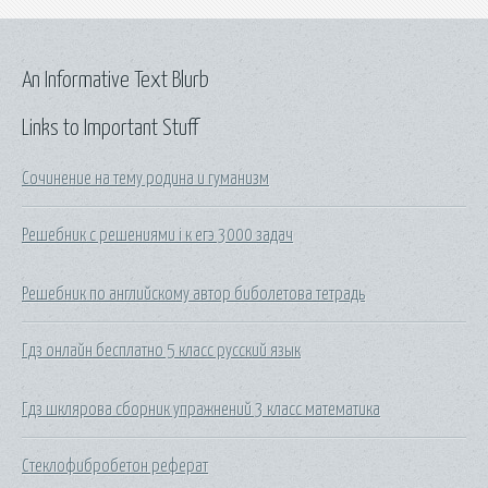
An Informative Text Blurb
Links to Important Stuff
Сочинение на тему родина и гуманизм
Решебник с решениями i к егэ 3000 задач
Решебник по английскому автор биболетова тетрадь
Гдз онлайн бесплатно 5 класс русский язык
Гдз шклярова сборник упражнений 3 класс математика
Стеклофибробетон реферат