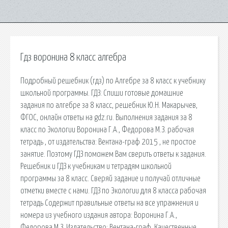
Гдз воронина 8 класс алгебра
Подробный решебник (гдз) по Алгебре за 8 класс к учебнику
школьной программы. ГДЗ: Спиши готовые домашние
задания по алгебре за 8 класс, решебник Ю.Н. Макарычев,
ФГОС, онлайн ответы на gdz.ru. Выполнения задания за 8
класс по Экологии Воронина Г.А., Федорова М.З. рабочая
тетрадь , от издательства: Вентана-граф 2015 , не простое
занятие. Поэтому ГДЗ поможем Вам сверить ответы к задания.
Решебник и ГДЗ к учебникам и тетрадям школьной
программы за 8 класс. Сверяй задание и получай отличные
отметки вместе с нами. ГДЗ по Экологии для 8 класса рабочая
тетрадь Содержит правильные ответы на все упражнения и
номера из учебного издания автора: Воронина Г.А.,
Федорова М.З. Издательство: Вентана-граф. Качественные