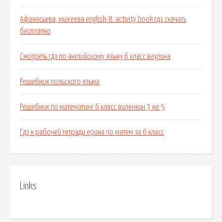
Афанасьева, михеева english-8. activity book гдз скачать
бесплатно
Смотреть гдз по английскому языку 6 класс ваулина
Решебник польского языка
Решебник по математике 6 класс виленкин 3 на 5
Гдз к рабочей тетради ерина по матем за 6 класс
Links