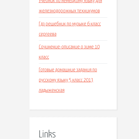
Учебник по немецкому языку для
железнодорожных техникумов
Гдз решебник по музыке 6 класс
сергеева
Сочинение-описание о зиме 10
класс
Готовые домашние задания по
русскому языку 5 класс 2013
ладыженская
Links