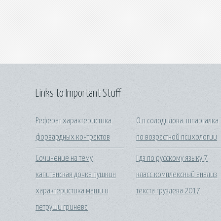
Links to Important Stuff
Реферат характеристика
О.п.солодилова. шпаргалка
форвардных контрактов
по возрастной психологии
Сочинение на тему
Гдз по русскому языку 7
капитанская дочка пушкин
класс комплексный анализ
характеристика маши и
текста груздева 2017
петруши гринева