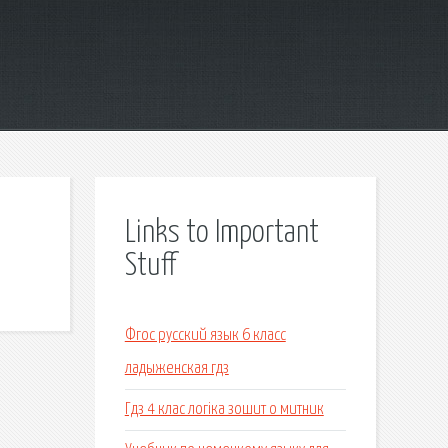
Links to Important
Stuff
Фгос русский язык 6 класс
ладыженская гдз
Гдз 4 клас логіка зошит о митник