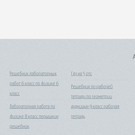
A
Решебник лабораторных
Гдз на 5 ртс
работ 6 класс по физике 6
Решебник по рабочей
класс
тетради по геометрии
Лабораторная работа по
дудницын 9 класс рабочая
физике 8 класс перышкин
тетрадь
решебник