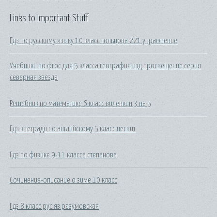
Links to Important Stuff
Гдз по русскому языку 10 класс гольцова 221 упражнение
Учебники по фгос для 5 класса география изд просвещение серия
северная звезда
Решебник по математике 6 класс виленкин 3 на 5
Гдз к тетради по английскому 5 класс несвит
Гдз по физике 9-11 класса степанова
Сочинение-описание о зиме 10 класс
Гдз 8 класс рус яз разумовская