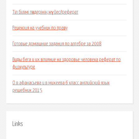
Тіл білімі пәндерінің жүйесі!реферат
Рецензия на учебник по праву
Готовые домашние задания по алгебре за 2008
Виды бега и их влияние на здоровье человека реферат по
физкультуре
О.в.афанасьева и.в.михеева 6 класс английский язык
решебник 2015
Links