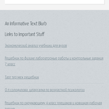
An Informative Text Blurb
Links to Important Stuff
Экономический анализ учебники для вузов
Решебник по физике лабораторные работы и контрольные задания
7 класс
Тарг тер мех решебник
О.п.солодилова. шпаргалка по возрастной психологии
Решебник по окружающему 4 класс плешаков и новицкая рабочая
тетрадь