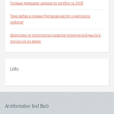
Готовые домашние задания по алгебре за 2008
Тема любви в романе булгакова мастер и маргарита
реферат
Шпаргалки по политологии развитие политической мысли в
россии xix-xx веках
Links
An Informative Text Blurb