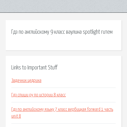
Гдз по английскому 9 класс ваулина spotlight гитем
Links to Important Stuff
Задачник цедрика
Гдз спиши ру по истории 8 класс
Гдз по английскому языку 7 класс вербицкая forward 1 часть
unit 8