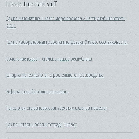
Links to Important Stuff
Гдз по математике 1 класс моро волкова 2 часть учебник ответы
2011
Гдз по лабораторным работам по физике 7 класс исаченкова л.а.
Сочинение кызыл - столица нашей республики.
Шпаргалки технология строительного производства
Реферат про бетховена и скачать
Типология онлайновых зарубежных изданий реферат
Гдз по истории россии тетрадь 9 класс