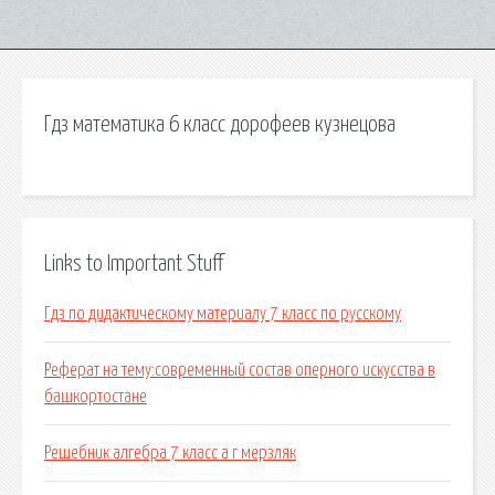
Гдз математика 6 класс дорофеев кузнецова
Links to Important Stuff
Гдз по дидактическому материалу 7 класс по русскому
Реферат на тему:современный состав оперного искусства в
башкортостане
Решебник алгебра 7 класс a г мерзляк