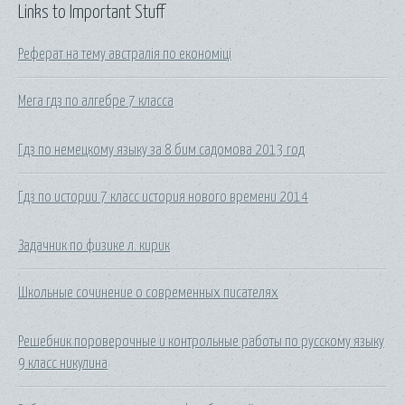
Links to Important Stuff
Реферат на тему австралія по економіці
Мега гдз по алгебре 7 класса
Гдз по немецкому языку за 8 бим садомова 2013 год
Гдз по истории 7 класс история нового времени 2014
Задачник по физике л. кирик
Школьные сочинение о современных писателях
Решебник пороверочные и контрольные работы по русскому языку
9 класс никулина