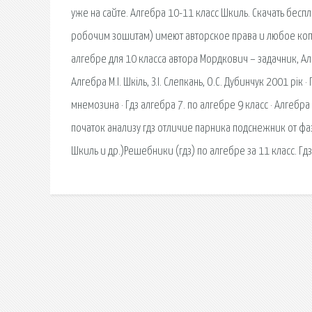
уже на сайте. Алгебра 10-11 класс Шкиль. Скачать беспл
робочим зошитам) имеют авторское права и любое коп
алгебре для 10 класса автора Мордкович – задачник, Ал
Алгебра М.І. Шкіль, З.І. Слепкань, О.С. Дубинчук 2001 рі
мнемозина · Гдз алгебра 7. по алгебре 9 класс · Алгебра
початок анализу гдз отличие парника подснежник от фаз
Шкиль и др.)Решебники (гдз) по алгебре за 11 класс. Гд