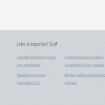
Links to Important Stuff
Spotlight workbook 9 класс
Гдз по контрольной работе
гдз с переводом
по алгебре 8 класс ершова
Решебник русскому
Мерфи учебник английског
розенталь 10 11
красный