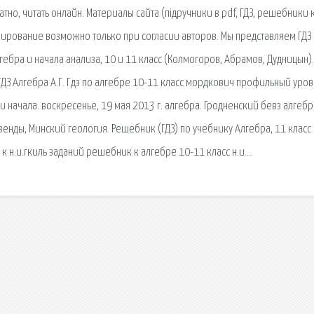
атно, читать онлайн. Материалы сайта (підручники в pdf, ГДЗ, решебники 
ирование возможно только при согласии авторов. Мы представляем ГДЗ
гебра и начала анализа, 10 и 11 класс (Колмогоров, Абрамов, Дудницын).
к · ГДЗ Алгебра А.Г. Гдз по алгебре 10-11 класс мордкович профильный уро
 и начала. воскресенье, 19 мая 2013 г. алгебра. Гродненский бевз алгебр
енды, Минский геология. Решебник (ГДЗ) по учебнику Алгебра, 11 класс 
з к н.и.гкиль заданий решебник к алгебре 10-11 класс н.и….