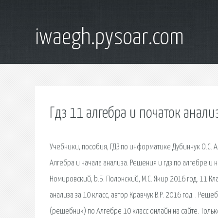
iwaegh.pysoar.com
Гдз 11 алгебра и початок анали
Учебники, пособия, ГДЗ по информатике Дубинчук О.С. Ал
Алгебра и начала анализа. Решения и гдз по алгебре и н
Номировский, b.Б. Полонский, М.С. Якир 2016 год. 11 Кл
анализа за 10 класс, автор Кравчук В.Р. 2016 год. . Реш
(решебник) по Алгебре 10 класс онлайн на сайте. Тольк