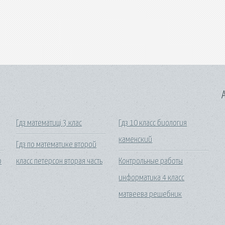
A
Гдз математиці 3 клас
Гдз 10 класс биология
каменский
Гдз по математике второй
о
класс петерсон вторая часть
Контрольные работы
информатика 4 класс
матвеева решебник