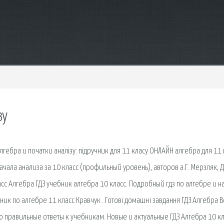
зу
гебра и початки аналізу: підручник для 11 класу ОНЛАЙН алгебра для 11 
ачала анализа за 10 класс (профильный уровень), авторов a.Г. Мерзляк, Д
асс Алгебра ГДЗ учебник алгебра 10 класс. Подробный гдз по алгебре и н
ебник по алгебре 11 класс Кравчук . Готові домашні завдання ГДЗ Алгебра В
о правильные ответы к учебникам. Новые и актуальные ГДЗ Алгебра 10 к