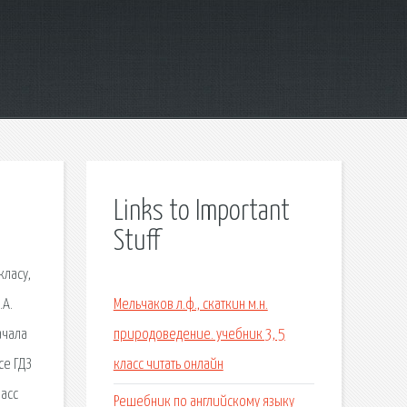
Links to Important
Stuff
класу,
.А.
Мельчаков л.ф., скаткин м.н.
ачала
природоведение. учебник 3, 5
се ГДЗ
класс читать онлайн
ласс
Решебник по английскому языку