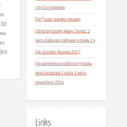
к
10-11 кузовлева
 по
Гдз 5 клас скачати книжку
 ГДЗ
Гдз по русскому языку 2 класс 2
вень
часть байкова рабочая тетрадь 2 ч
а и
Гдз 10 класс физика 2013
(М.И.
Гдз математика рабочая тетрадь
моро волкова 2 класс 1 часть
решебник 2014
Links