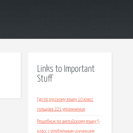
Links to Important
Stuff
Гдз по русскому языку 10 класс
гольцова 221 упражнение
Решебник по английскому языку 5
класс с углубленным изучением