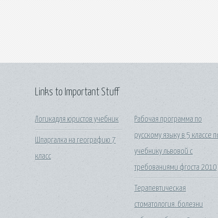
Links to Important Stuff
Логикадля юристов учебник
Рабочая программа по
русскому языку в 5 классе п
Шпаргалка на географию 7
учебнику львовой с
класс
требованиями фгоста 2010
Терапевтическая
стоматология. болезни