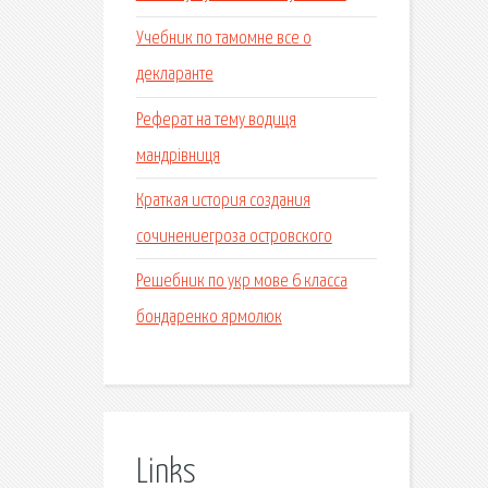
Учебник по тамомне все о
декларанте
Реферат на тему водиця
мандрівниця
Краткая история создания
сочинениегроза островского
Решебник по укр мове 6 класса
бондаренко ярмолюк
Links