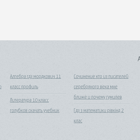
A
Алгебра гдз мордкович 11
Сочинение кто из писателей
о
класс профиль
серебряного века мне
ближе и почему гумилев
Литература 10 класс
голубков скачать учебник
Гдз з математики рівкінд 2
клас