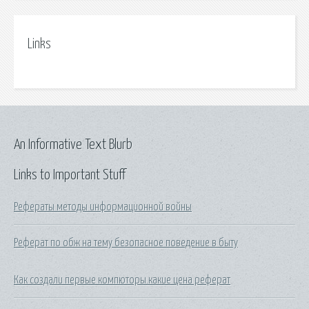
Links
An Informative Text Blurb
Links to Important Stuff
Рефераты методы информационной войны
Реферат по обж на тему безопасное поведение в быту
Как создали первые компюторы.какие цена реферат