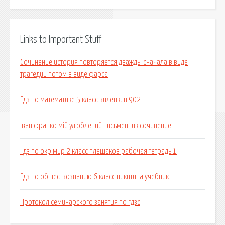
Links to Important Stuff
Сочинение история повторяется дважды сначала в виде
трагедии потом в виде фарса
Гдз по математике 5 класс виленкин 902
Іван франко мій улюблений письменник сочинение
Гдз по окр мир 2 класс плешаков рабочая тетрадь 1
Гдз по обществознанию 6 класс никитина учебник
Протокол семинарского занятия по гдзс